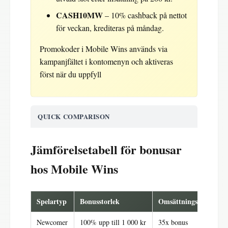
CASH10MW
– 10% cashback på nettot
för veckan, krediteras på måndag.
Promokoder i Mobile Wins används via
kampanjfältet i kontomenyn och aktiveras
först när du uppfyll
QUICK COMPARISON
Jämförelsetabell för bonusar
hos Mobile Wins
Spelartyp
Bonusstorlek
Omsättningskrav
F
Newcomer
100% upp till 1 000 kr
35x bonus
1