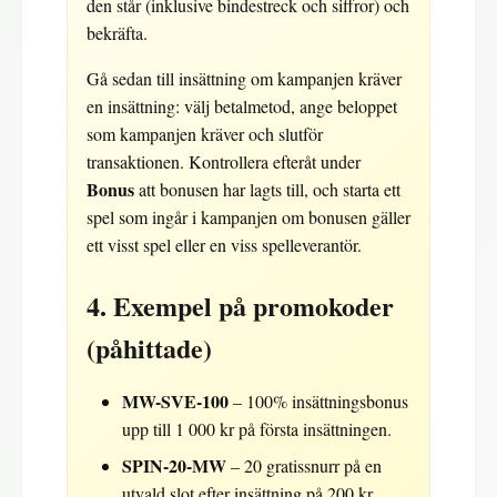
den står (inklusive bindestreck och siffror) och
bekräfta.
Gå sedan till insättning om kampanjen kräver
en insättning: välj betalmetod, ange beloppet
som kampanjen kräver och slutför
transaktionen. Kontrollera efteråt under
Bonus
att bonusen har lagts till, och starta ett
spel som ingår i kampanjen om bonusen gäller
ett visst spel eller en viss spelleverantör.
4. Exempel på promokoder
(påhittade)
MW-SVE-100
– 100% insättningsbonus
upp till 1 000 kr på första insättningen.
SPIN-20-MW
– 20 gratissnurr på en
utvald slot efter insättning på 200 kr.