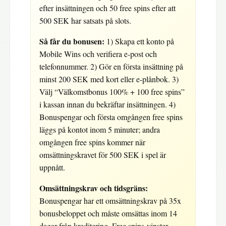
efter insättningen och 50 free spins efter att
500 SEK har satsats på slots.
Så får du bonusen:
1) Skapa ett konto på
Mobile Wins och verifiera e-post och
telefonnummer. 2) Gör en första insättning på
minst 200 SEK med kort eller e-plånbok. 3)
Välj “Välkomstbonus 100% + 100 free spins”
i kassan innan du bekräftar insättningen. 4)
Bonuspengar och första omgången free spins
läggs på kontot inom 5 minuter; andra
omgången free spins kommer när
omsättningskravet för 500 SEK i spel är
uppnått.
Omsättningskrav och tidsgräns:
Bonuspengar har ett omsättningskrav på 35x
bonusbeloppet och måste omsättas inom 14
dagar från kreditering. Free spins-vinster