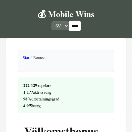
💰 Mobile Wins
Start
Bonusar
222 129+
spelare
1 177
aktiva idag
98%
utbetalningsgrad
4.9/5
betyg
Välkomstbonus