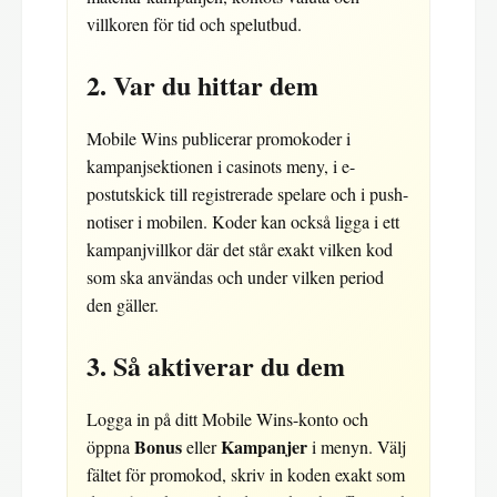
villkoren för tid och spelutbud.
2. Var du hittar dem
Mobile Wins publicerar promokoder i
kampanjsektionen i casinots meny, i e-
postutskick till registrerade spelare och i push-
notiser i mobilen. Koder kan också ligga i ett
kampanjvillkor där det står exakt vilken kod
som ska användas och under vilken period
den gäller.
3. Så aktiverar du dem
Logga in på ditt Mobile Wins-konto och
Bonus
Kampanjer
öppna
eller
i menyn. Välj
fältet för promokod, skriv in koden exakt som