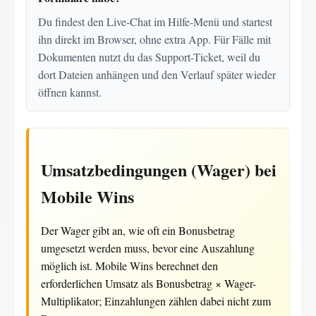
Du findest den Live-Chat im Hilfe-Menü und startest
ihn direkt im Browser, ohne extra App. Für Fälle mit
Dokumenten nutzt du das Support-Ticket, weil du
dort Dateien anhängen und den Verlauf später wieder
öffnen kannst.
Umsatzbedingungen (Wager) bei
Mobile Wins
Der Wager gibt an, wie oft ein Bonusbetrag
umgesetzt werden muss, bevor eine Auszahlung
möglich ist. Mobile Wins berechnet den
erforderlichen Umsatz als Bonusbetrag × Wager-
Multiplikator; Einzahlungen zählen dabei nicht zum