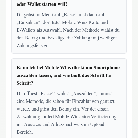
oder Wallet starten will?
Du gehst im Menü auf „Kasse“ und dann auf
„Einzahlen“, dort listet Mobile Wins Karte und
E‑Wallets als Auswahl. Nach der Methode wählst du
den Betrag und bestätigst die Zahlung im jeweiligen
Zahlungsfenster.
Kann ich bei Mobile Wins direkt am Smartphone
auszahlen lassen, und wie läuft das Schritt für
Schritt?
Du öffnest „Kasse“, wählst „Auszahlen“, nimmst
eine Methode, die schon für Einzahlungen genutzt
wurde, und gibst den Betrag ein. Vor der ersten
Auszahlung fordert Mobile Wins eine Verifizierung
mit Ausweis und Adressnachweis im Upload-
Bereich.