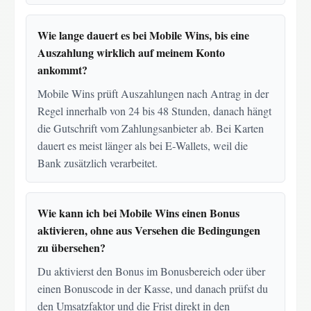
Wie lange dauert es bei Mobile Wins, bis eine
Auszahlung wirklich auf meinem Konto
ankommt?
Mobile Wins prüft Auszahlungen nach Antrag in der
Regel innerhalb von 24 bis 48 Stunden, danach hängt
die Gutschrift vom Zahlungsanbieter ab. Bei Karten
dauert es meist länger als bei E‑Wallets, weil die
Bank zusätzlich verarbeitet.
Wie kann ich bei Mobile Wins einen Bonus
aktivieren, ohne aus Versehen die Bedingungen
zu übersehen?
Du aktivierst den Bonus im Bonusbereich oder über
einen Bonuscode in der Kasse, und danach prüfst du
den Umsatzfaktor und die Frist direkt in den