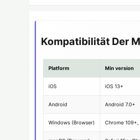
Kompatibilität Der 
Platform
Min version
iOS
iOS 13+
Android
Android 7.0+
Windows (Browser)
Chrome 109+, 