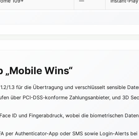
hrome 109+
—
Instant-Pla
p „Mobile Wins“
1.2/1.3 für die Übertragung und verschlüsselt sensible Dat
fen über PCI-DSS-konforme Zahlungsanbieter, und 3D Secur
 Face ID und Fingerabdruck, wobei die biometrischen Date
FA per Authenticator-App oder SMS sowie Login-Alerts bei