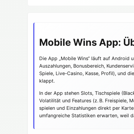
Mobile Wins App: Üb
Die App „Mobile Wins“ läuft auf Android u
Auszahlungen, Bonusbereich, Kundenservic
Spiele, Live-Casino, Kasse, Profil), und 
klappt.
In der App stehen Slots, Tischspiele (Blac
Volatilität und Features (z. B. Freispiele
spielen und Einzahlungen direkt per Karte
umfangreiche Statistiken erwarten, weil da