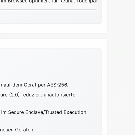
y im Browser, optimiert für Retina, Touchpad-Gesten für Nav
en auf dem Gerät per AES-256.
e (2.0) reduziert unautorisierte
n im Secure Enclave/Trusted Execution
 neuen Geräten.