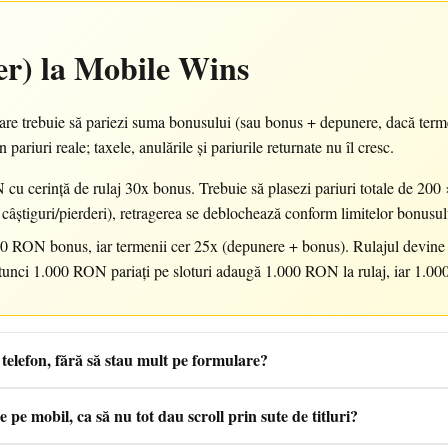
er) la Mobile Wins
re trebuie să pariezi suma bonusului (sau bonus + depunere, dacă termeni
pariuri reale; taxele, anulările și pariurile returnate nu îl cresc.
cu cerință de rulaj 30x bonus. Trebuie să plasezi pariuri totale de 
câștiguri/pierderi), retragerea se deblochează conform limitelor bonusul
 RON bonus, iar termenii cer 25x (depunere + bonus). Rulajul devine
atunci 1.000 RON pariați pe sloturi adaugă 1.000 RON la rulaj, iar 1.0
telefon, fără să stau mult pe formulare?
pe mobil, ca să nu tot dau scroll prin sute de titluri?