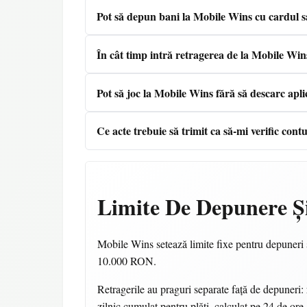
Pot să depun bani la Mobile Wins cu cardul s
În cât timp intră retragerea de la Mobile Win
Pot să joc la Mobile Wins fără să descarc apli
Ce acte trebuie să trimit ca să-mi verific cont
Limite De Depunere Ș
Mobile Wins setează limite fixe pentru depuneri 
10.000 RON.
Retragerile au praguri separate față de depuneri
zilnic cumulat pentru plăți, calculat pe 24 de o