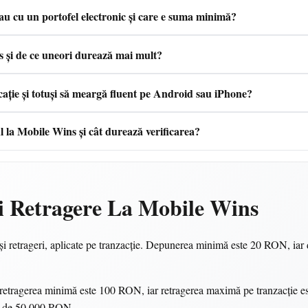
au cu un portofel electronic și care e suma minimă?
s și de ce uneori durează mai mult?
cație și totuși să meargă fluent pe Android sau iPhone?
ul la Mobile Wins și cât durează verificarea?
i Retragere La Mobile Wins
și retrageri, aplicate pe tranzacție. Depunerea minimă este 20 RON, iar
: retragerea minimă este 100 RON, iar retragerea maximă pe tranzacție e
re, de 50.000 RON.