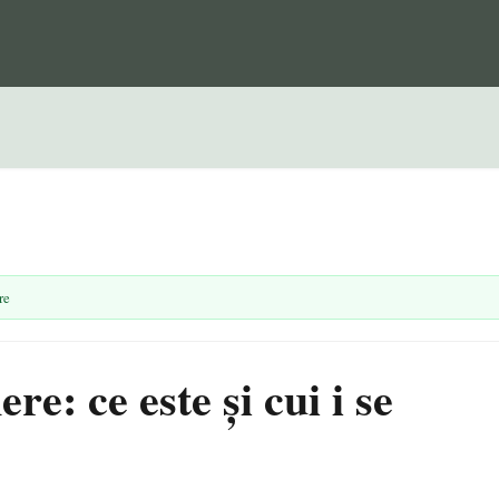
re
e: ce este și cui i se