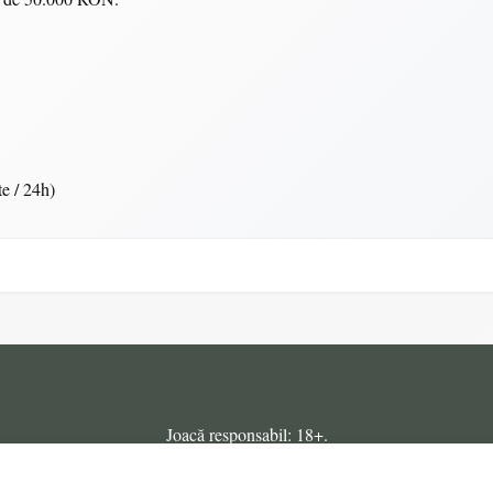
e / 24h)
Joacă responsabil: 18+.
© 2015 -
2026
Mobile Wins.