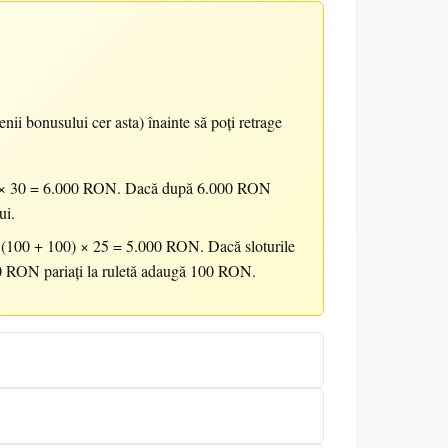
i bonusului cer asta) înainte să poți retrage
200 × 30 = 6.000 RON. Dacă după 6.000 RON
ui.
 (100 + 100) × 25 = 5.000 RON. Dacă sloturile
00 RON pariați la ruletă adaugă 100 RON.