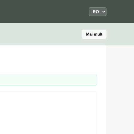
Mai mult