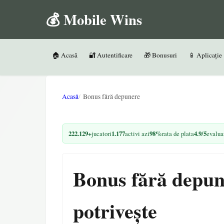
💰 Mobile Wins
🏠 Acasă
🔐 Autentificare
🎁 Bonusuri
📱 Aplicație
Acasă
Bonus fără depunere
222.129+
jucatori
1.177
activi azi
98%
rata de plata
4.9/5
evalua
Bonus fără depuner
potrivește