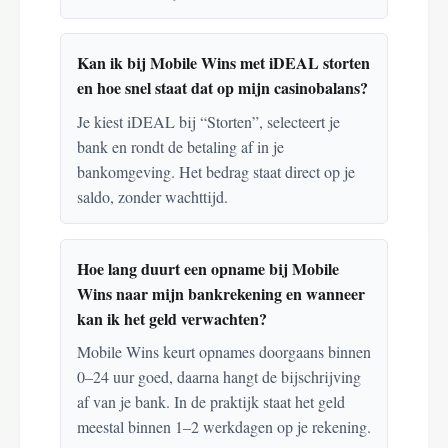
Kan ik bij Mobile Wins met iDEAL storten
en hoe snel staat dat op mijn casinobalans?
Je kiest iDEAL bij “Storten”, selecteert je
bank en rondt de betaling af in je
bankomgeving. Het bedrag staat direct op je
saldo, zonder wachttijd.
Hoe lang duurt een opname bij Mobile
Wins naar mijn bankrekening en wanneer
kan ik het geld verwachten?
Mobile Wins keurt opnames doorgaans binnen
0–24 uur goed, daarna hangt de bijschrijving
af van je bank. In de praktijk staat het geld
meestal binnen 1–2 werkdagen op je rekening.