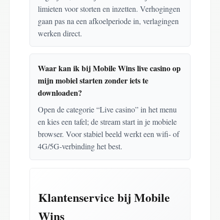
limieten voor storten en inzetten. Verhogingen
gaan pas na een afkoelperiode in, verlagingen
werken direct.
Waar kan ik bij Mobile Wins live casino op
mijn mobiel starten zonder iets te
downloaden?
Open de categorie “Live casino” in het menu
en kies een tafel; de stream start in je mobiele
browser. Voor stabiel beeld werkt een wifi- of
4G/5G-verbinding het best.
Klantenservice bij Mobile
Wins