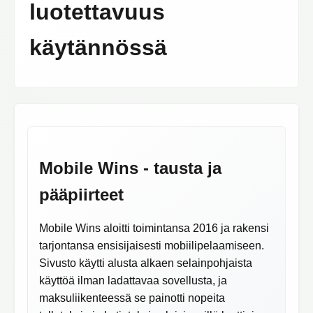
luotettavuus
käytännössä
Mobile Wins - tausta ja
pääpiirteet
Mobile Wins aloitti toimintansa 2016 ja rakensi
tarjontansa ensisijaisesti mobiilipelaamiseen.
Sivusto käytti alusta alkaen selainpohjaista
käyttöä ilman ladattavaa sovellusta, ja
maksuliikenteessä se painotti nopeita