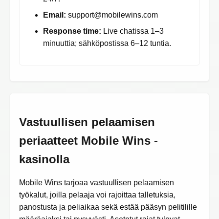
Email:
support@mobilewins.com
Response time:
Live chatissa 1–3
minuuttia; sähköpostissa 6–12 tuntia.
Vastuullisen pelaamisen
periaatteet Mobile Wins -
kasinolla
Mobile Wins tarjoaa vastuullisen pelaamisen
työkalut, joilla pelaaja voi rajoittaa talletuksia,
panostusta ja peliaikaa sekä estää pääsyn pelitilille