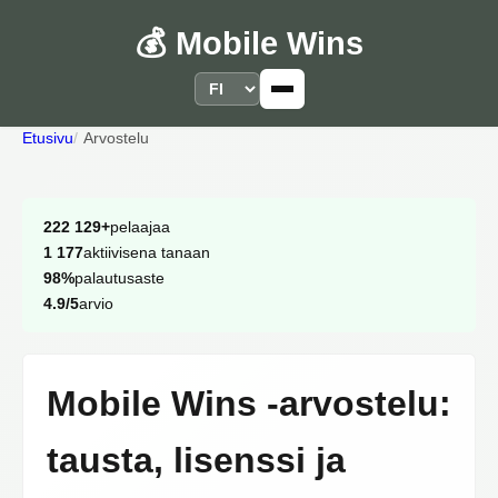
💰 Mobile Wins
Etusivu
Arvostelu
222 129+
pelaajaa
1 177
aktiivisena tanaan
98%
palautusaste
4.9/5
arvio
Mobile Wins -arvostelu:
tausta, lisenssi ja