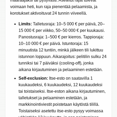
määräajaksi tai pysyvästi. Asetetut rajat tulevat
voimaan heti, kun raja pienentää pelaamista, ja
korotukset aktivoituvat 24 tunnin viiveellä.
Limits:
Talletusraja: 10–5 000 € per päivä, 20–
15 000 € per viikko, 50–50 000 € per kuukausi.
Panostusraja: 1–500 € per kierros. Tappioraja:
10–10 000 € per päivä. Istuntoraja: 15
minuutista 12 tuntiin, minkä jälkeen tili lukittuu
istunnon loppuun. Aikarajoitus: pelitilin sulku 24
tunniksi tai 7 päiväksi (cooling-off), jonka
aikana kirjautuminen ja pelaaminen estetään.
Self-exclusion:
Itse-esto on saatavilla 1
kuukaudeksi, 6 kuukaudeksi, 12 kuukaudeksi
tai toistaiseksi. Itse-eston aikana kirjautuminen,
talletukset ja pelaaminen estetään, ja
markkinointiviestit poistetaan käytöstä tilillä.
Toistaiseksi asetettu itse-esto pysyy voimassa