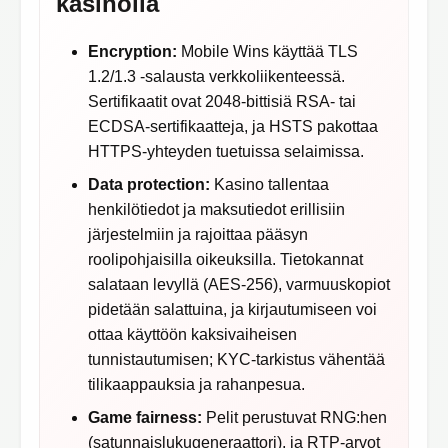
kasinolla
Encryption:
Mobile Wins käyttää TLS
1.2/1.3 -salausta verkkoliikenteessä.
Sertifikaatit ovat 2048-bittisiä RSA- tai
ECDSA-sertifikaatteja, ja HSTS pakottaa
HTTPS-yhteyden tuetuissa selaimissa.
Data protection:
Kasino tallentaa
henkilötiedot ja maksutiedot erillisiin
järjestelmiin ja rajoittaa pääsyn
roolipohjaisilla oikeuksilla. Tietokannat
salataan levyllä (AES-256), varmuuskopiot
pidetään salattuina, ja kirjautumiseen voi
ottaa käyttöön kaksivaiheisen
tunnistautumisen; KYC-tarkistus vähentää
tilikaappauksia ja rahanpesua.
Game fairness:
Pelit perustuvat RNG:hen
(satunnaislukugeneraattori), ja RTP-arvot