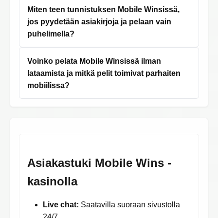
Miten teen tunnistuksen Mobile Winsissä,
jos pyydetään asiakirjoja ja pelaan vain
puhelimella?
Voinko pelata Mobile Winsissä ilman
lataamista ja mitkä pelit toimivat parhaiten
mobiilissa?
Asiakastuki Mobile Wins -
kasinolla
Live chat:
Saatavilla suoraan sivustolla
24/7.