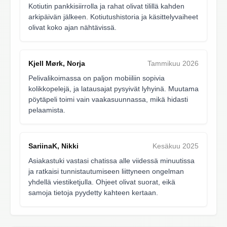
Kotiutin pankkisiirrolla ja rahat olivat tilillä kahden
arkipäivän jälkeen. Kotiutushistoria ja käsittelyvaiheet
olivat koko ajan nähtävissä.
Kjell Mørk, Norja
Tammikuu 2026
Pelivalikoimassa on paljon mobiiliin sopivia
kolikkopelejä, ja latausajat pysyivät lyhyinä. Muutama
pöytäpeli toimi vain vaakasuunnassa, mikä hidasti
pelaamista.
SariinaK, Nikki
Kesäkuu 2025
Asiakastuki vastasi chatissa alle viidessä minuutissa
ja ratkaisi tunnistautumiseen liittyneen ongelman
yhdellä viestiketjulla. Ohjeet olivat suorat, eikä
samoja tietoja pyydetty kahteen kertaan.