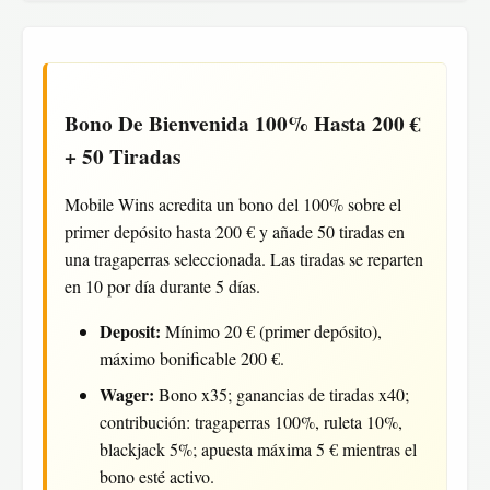
Bono De Bienvenida 100% Hasta 200 €
+ 50 Tiradas
Mobile Wins acredita un bono del 100% sobre el
primer depósito hasta 200 € y añade 50 tiradas en
una tragaperras seleccionada. Las tiradas se reparten
en 10 por día durante 5 días.
Deposit:
Mínimo 20 € (primer depósito),
máximo bonificable 200 €.
Wager:
Bono x35; ganancias de tiradas x40;
contribución: tragaperras 100%, ruleta 10%,
blackjack 5%; apuesta máxima 5 € mientras el
bono esté activo.