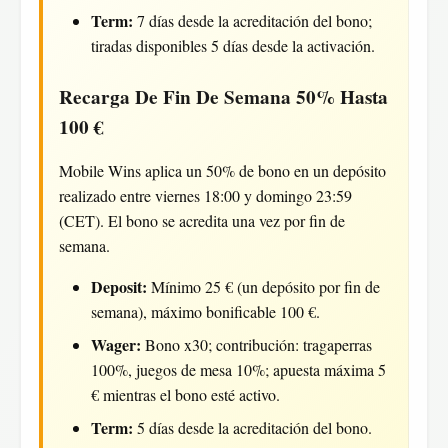
Term:
7 días desde la acreditación del bono;
tiradas disponibles 5 días desde la activación.
Recarga De Fin De Semana 50% Hasta
100 €
Mobile Wins aplica un 50% de bono en un depósito
realizado entre viernes 18:00 y domingo 23:59
(CET). El bono se acredita una vez por fin de
semana.
Deposit:
Mínimo 25 € (un depósito por fin de
semana), máximo bonificable 100 €.
Wager:
Bono x30; contribución: tragaperras
100%, juegos de mesa 10%; apuesta máxima 5
€ mientras el bono esté activo.
Term:
5 días desde la acreditación del bono.