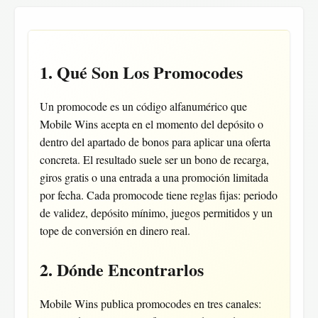
1. Qué Son Los Promocodes
Un promocode es un código alfanumérico que
Mobile Wins acepta en el momento del depósito o
dentro del apartado de bonos para aplicar una oferta
concreta. El resultado suele ser un bono de recarga,
giros gratis o una entrada a una promoción limitada
por fecha. Cada promocode tiene reglas fijas: periodo
de validez, depósito mínimo, juegos permitidos y un
tope de conversión en dinero real.
2. Dónde Encontrarlos
Mobile Wins publica promocodes en tres canales: