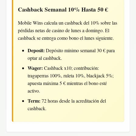
Cashback Semanal 10% Hasta 50 €
Mobile Wins calcula un cashback del 10% sobre las
pérdidas netas de casino de lunes a domingo. El
cashback se entrega como bono el lunes siguiente.
Deposit:
Depósito mínimo semanal 30 € para
optar al cashback.
Wager:
Cashback x10; contribución:
tragaperras 100%, ruleta 10%, blackjack 5%;
apuesta máxima 5 € mientras el bono esté
activo.
Term:
72 horas desde la acreditación del
cashback.