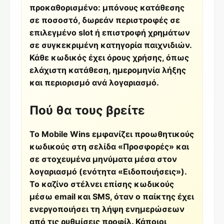
προκαθορισμένο: μπόνους κατάθεσης
σε ποσοστό, δωρεάν περιστροφές σε
επιλεγμένο slot ή επιστροφή χρημάτων
σε συγκεκριμένη κατηγορία παιχνιδιών.
Κάθε κωδικός έχει όρους χρήσης, όπως
ελάχιστη κατάθεση, ημερομηνία λήξης
και περιορισμό ανά λογαριασμό.
Πού θα τους βρείτε
Το
Mobile Wins
εμφανίζει προωθητικούς
κωδικούς στη σελίδα «Προσφορές» και
σε στοχευμένα μηνύματα μέσα στον
λογαριασμό (ενότητα «Ειδοποιήσεις»).
Το καζίνο στέλνει επίσης κωδικούς
μέσω email και SMS, όταν ο παίκτης έχει
ενεργοποιήσει τη λήψη ενημερώσεων
από τις ρυθμίσεις προφίλ. Κάποιοι