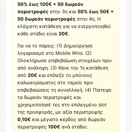
50% έως 100€ + 50 δωρεάν
περιστροφές
στην 3η και
50% έως 50€ +
50 δωρεάν περιστροφές
στην 4η. Η
ελάχιστη κατάθεση για να ενεργοποιηθεί
κάθε στάδιο είναι
20€
.
Για να το πάρεις: (1) Δημιούργησε
λογαριασμό στο Mobile Wins. (2)
Ολοκλήρωσε επιβεβαίωση στοιχείων πριν
από ανάληψη. (3) Κάνε την 1η κατάθεση
από
20€
και επίλεξε το μπόνους
καλωσορίσματος στο ταμείο πριν
επιβεβαιώσεις τη συναλλαγή. (4) Πίστεψε
τα δωρεάν περιστροφές και
χρησιμοποίησέ τες στο επιλεγμένο slot
της προσφοράς, με αξία περιστροφής
0,10€
και μέγιστο κέρδος από δωρεάν
περιστροφές
100€
ανά στάδιο.