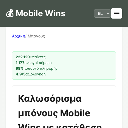
💰 Mobile Wins
Αρχική
Μπόνους
222.129+
παίκτες
1.177
ενεργοί σήμερα
98%
ποσοστό πληρωμής
4.9/5
αξιολόγηση
Καλωσόρισμα
μπόνους Mobile
Wins με κατάθεση