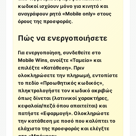
κωδικοί ισχύουν μόνο για κινητό και
αναγράφουν ρητά «Mobile only» στους
όρους της προσφοράς.
Πώς να ενεργοποιήσετε
Για ενεργοποίηση, συνδεθείτε στο
Mobile Wins
, ανοίξτε «Ταμείο» και
επιλέξτε «Κατάθεση». Πριν
ολοκληρώσετε την πληρωμή, εντοπίστε
το πεδίο «Προωθητικός κωδικός»,
πληκτρολογήστε τον κωδικό ακριβώς
όπως δίνεται (λατινικοί χαρακτήρες,
κεφαλαία/πεζά όπου απαιτείται) και
πατήστε «Εφαρμογή». Ολοκληρώστε
την κατάθεση με ποσό που καλύπτει το
ελάχιστο της προσφοράς και ελέγξτε