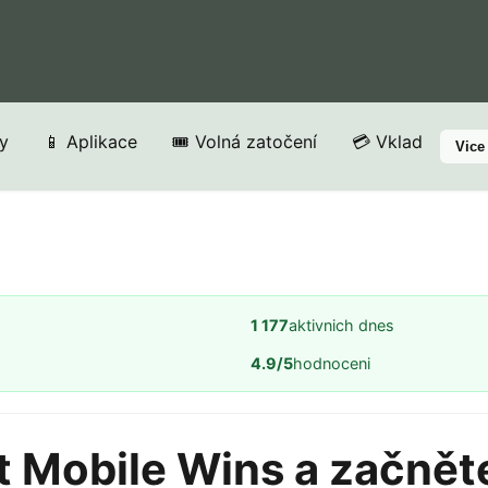
y
📱 Aplikace
🎟️ Volná zatočení
💳 Vklad
Vice
1 177
aktivnich dnes
4.9/5
hodnoceni
et Mobile Wins a začně