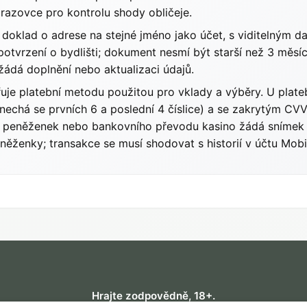
azovce pro kontrolu shody obličeje.
 doklad o adrese na stejné jméno jako účet, s viditelným d
otvrzení o bydlišti; dokument nesmí být starší než 3 měsíce
žádá doplnění nebo aktualizaci údajů.
je platební metodu použitou pro vklady a výběry. U platebn
nechá se prvních 6 a poslední 4 číslice) a se zakrytým CVV
ých peněženek nebo bankovního převodu kasino žádá snímek
něženky; transakce se musí shodovat s historií v účtu Mobi
Hrajte zodpovědně, 18+.