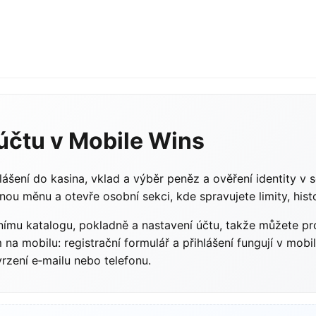
účtu v Mobile Wins
ášení do kasina, vklad a výběr peněz a ověření identity v 
ou měnu a otevře osobní sekci, kde spravujete limity, histo
rnímu katalogu, pokladně a nastavení účtu, takže můžete pro
na mobilu: registrační formulář a přihlášení fungují v mobil
rzení e‑mailu nebo telefonu.