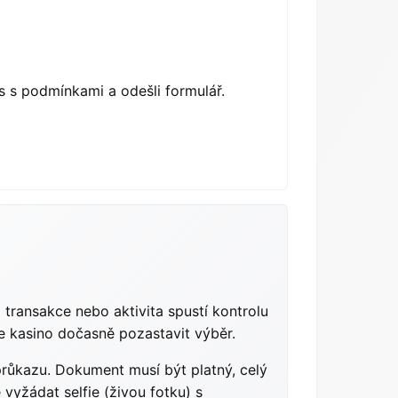
s s podmínkami a odešli formulář.
transakce nebo aktivita spustí kontrolu
 kasino dočasně pozastavit výběr.
ůkazu. Dokument musí být platný, celý
vyžádat selfie (živou fotku) s