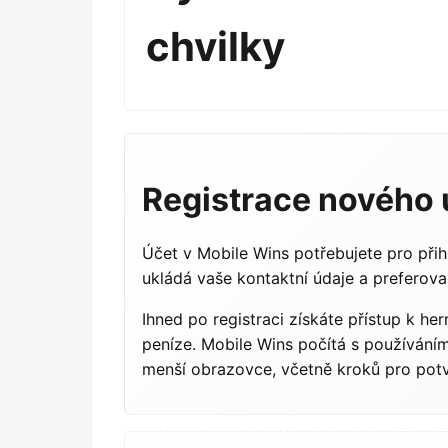
chvilky
Registrace nového 
Účet v Mobile Wins potřebujete pro přihl
ukládá vaše kontaktní údaje a preferovan
Ihned po registraci získáte přístup k he
peníze. Mobile Wins počítá s používáním 
menší obrazovce, včetně kroků pro potv